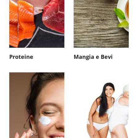
Proteine
Mangia e Bevi
Integratori Viso
Integratori Corpo
Detergenti Viso
Detergenti Corpo
Idratanti Viso
Idratanti Corpo
Uomo
Igiene Intima
Gambe - Mani - Piedi
Prodotti Specifici
Solari