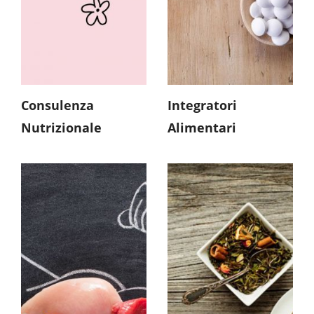
Traumi e Dolori
Occhi
BENVITA Medical
Consulenza
Integratori
Nutrizionale
Alimentari
Pranzo&Cena
Tisane
Bevande
Caramelle con
Zucchero
Spezza Fame
Caramelle con Stevia
Cioccolato
Liquori