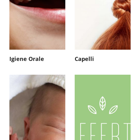
Igiene Orale
Capelli
Offerte
Integratori Infanzia
Detersione e
Idratazione
Salviette Umidificate
Accessori