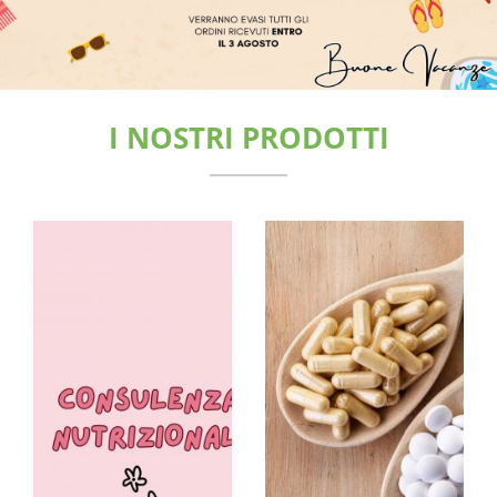
I NOSTRI PRODOTTI
Linea
Patologie Invernali
Vitamine ed
Energizzanti
Cuore e Circolazione
Benessere
Intestinale
Benessere Uro-
Genitale
Sonno e
Rilassamento