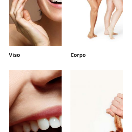
Viso
Corpo
Capelli Delicati
Capelli Fragili
Capelli Danneggiati
Capelli Grassi
Capelli Colorati
Antiforfora
Anticaduta