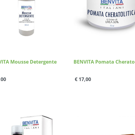
Dettagli
Dettagli
ITA Mousse Detergente
BENVITA Pomata Cheratol
i
,00
€ 17,00