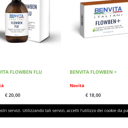
Dettagli
Dettagli
VITA FLOWBEN FLU
BENVITA FLOWBEN +
tà
Novità
€ 20,00
€ 18,00
stri servizi. Utilizzando tali servizi, accetti l'utilizzo dei cookie da 