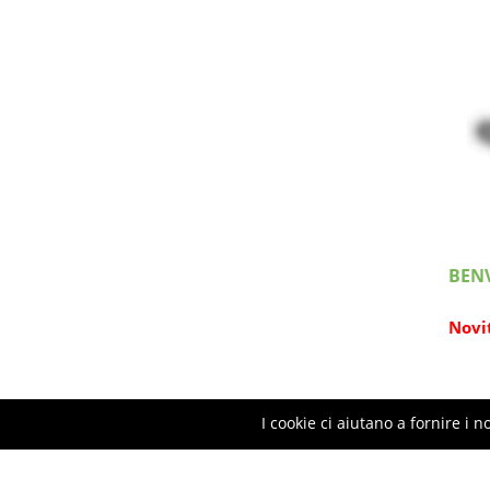
BEN
Novi
I cookie ci aiutano a fornire i no