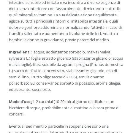
intestino sensibile ed irritato e va incontro a diverse esigenze di
dieta senza interferire con l’assorbimento di micronutrienti utili,
quali minerali e vitamine. La sua delicata azione riequilibrante
agisce su tutti i principali sintomi di irritabilità intestinale, quali
dolore e gonfiore addominale, normalizzando l’attività in caso di
transito rallentato e aumentando il volume delle feci. Adatto a
bambini e donne in gravidanza, previo parere del medico.
Ingredienti
:
acqua, addensante: sorbitolo, malva (Malva
sylvestris L.) foglia estratto glicerico (stabilizzante glicerolo; acqua
malva foglie), fibra solubile da agrumi, prugna (Prunus domestica
L.) succo del frutto concentrato, stabilizzante: glicerolo, olio di
semi di lino, Frutto oligosaccaridi (FOS), emulsionante:
polisorbato 80, conservante: sorbato di potassio, aroma ciliegia,
edulcorante: sucralosio.
Modo d'uso
:
1-2 cucchiai (10-20 ml) al giorno da diluire in un
bicchiere di acqua, preferibilmente al mattino o la sera prima di
coricarsi.
Eventuali sedimenti o particelle in sospensione sono una
naturale caratteristica del prodotto e non ne compromettono la